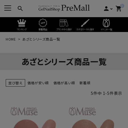
0
search
person
shopping_cart
ランキング
新着商品
ブランドから探す
カテゴリーから探す
イベント一覧
HOME
あざとシリーズ商品一覧
あざとシリーズ商品一覧
並び替え
価格が安い順
価格が高い順
新着順
5
件中
1
-
5
件表示