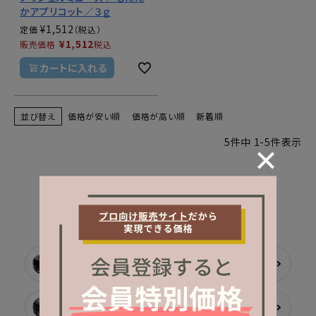
かアプリコット／３ｇ
¥
1,512
定価
¥
1,512
販売価格
税込
カートに入れる
並び替え
価格が安い順
価格が高い順
新着順
5
件中
1
-
5
件表示
CATEGORY
カテゴリーから探す
ベース
トップ
アート用ジェル
カラージェル