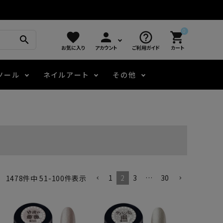
0
favorite
person
help_outline
shopping_cart
search
お気に入り
アカウント
ご利用ガイド
カート
ツール
ネイルアート
その他
モアノ
アート用ジェル
メロウ
プッシャー・ニッパー
パール・シェル
ジェルネイル技能検定
アートインク
容器・ポーチ
その他
ニュアンスジェル
1
2
3
…
30
1478
件中
51
-
100
件表示
エメナコラボジェル