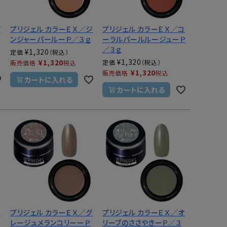
パ
プリジェル カラーＥＸ／ジ
プリジェル カラーＥＸ／コ
ンジャーパールーＰ／３ｇ
ーラルパールルージューＰ
／３ｇ
¥
1,320
定価
¥
1,320
¥
1,320
定価
販売価格
税込
¥
1,320
販売価格
税込
カートに入れる
カートに入れる
コ
プリジェル カラーＥＸ／グ
プリジェル カラーＥＸ／オ
レージュメランコリーーＰ
リーブのささやきーＰ／３