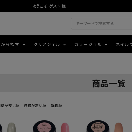
ようこそ ゲスト 様
ドから探す
クリアジェル
カラージェル
ネイル
ジェル
ェルミューズ
消毒・コットン
・フィルム
アイテム
シーナ
ノンワイプトップコート
カラーZ
ファイル・バッファー
箔
エデュケーター専用商品
商品一覧
ティジェル
ット・シザー・スパチュラ
ー・フレーク
マグネティフラッシュジェル
チャート・チップ関連
レジン・モールド
レイジェル
イト
テラコッタジェル
その他施術アイテム
価格が安い順
価格が高い順
新着順
ジェル
メタリックジェル