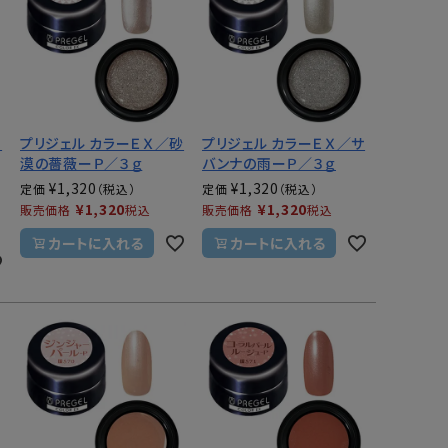
ロ
プリジェル カラーＥＸ／砂
プリジェル カラーＥＸ／サ
漠の薔薇ーＰ／３ｇ
バンナの雨ーＰ／３ｇ
¥
1,320
¥
1,320
定価
定価
¥
1,320
¥
1,320
販売価格
税込
販売価格
税込
カートに入れる
カートに入れる