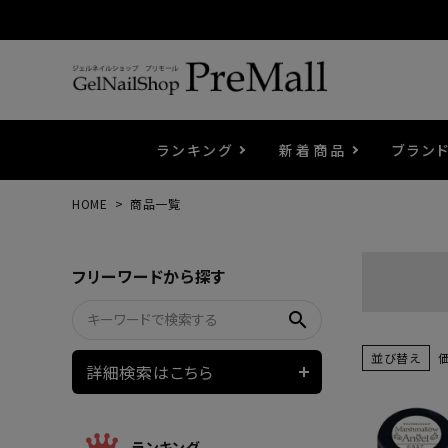
ランキング
新着商品
ブラン
HOME
商品一覧
プリジェル
ベースジェル
カラーEX
筆・ブラシ
プレシオサ
コスメ
エメナ
トップ
プリジ
溶剤・
ホイル
セット
フリーワードから探す
プリアンファ
フラッシュジェル
ケア用品
メタルパーツ
マグネ
ピンセ
パウダ
search
ウェービージェル
ネイルマシン
3Dク
LEDラ
並び替え
詳細検索はこちら
ノンワイプホイップジェル
ファー
ランキング