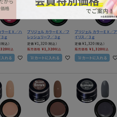
カラーＥＸ／ハ
プリジェル カラーＥＸ／フ
プリジェル カラーＥＸ／
／３ｇ
レッシュリーフ／３ｇ
イリス／３ｇ
¥
1,320
¥
1,320
定価
定価
,320
¥
1,320
¥
1,320
税込
販売価格
税込
販売価格
税込
に入れる
カートに入れる
カートに入れる