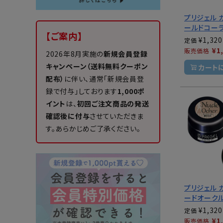
プリジェル 
ールドコー
【ご案内】
¥
1,320
定価
¥
1
販売価格
2026年8月実施の
新規会員登録
キャンペーン（送料無料クーポン
カート
配布）
に伴い、通常「新規会員登
録で付与」しております
1,000ポ
イント
は、
初回ご注文商品の発送
確認後に付与
させていただきま
す。あらかじめご了承ください。
プリジェル 
ードオーク
¥
1,320
定価
¥
1
販売価格