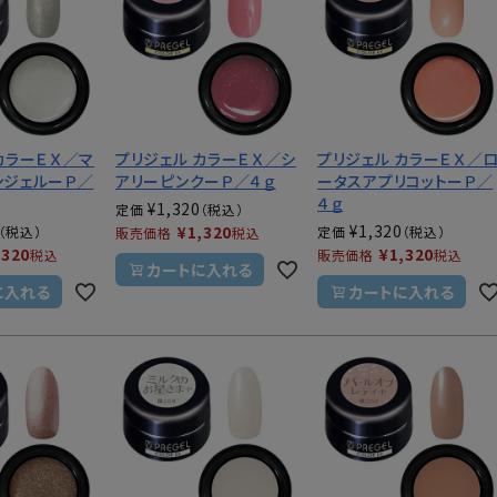
シュ・マニキュア
カラーＥＸ／マ
プリジェル カラーＥＸ／シ
プリジェル カラーＥＸ／
ンジェルーＰ／
アリーピンクーＰ／４ｇ
ータスアプリコットーＰ／
４ｇ
¥
1,320
定価
¥
1,320
¥
1,320
定価
販売価格
税込
,320
¥
1,320
税込
販売価格
税込
カートに入れる
に入れる
カートに入れる