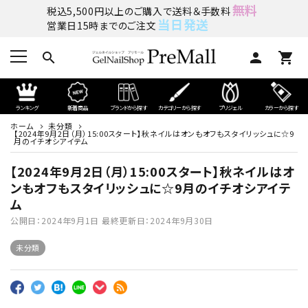
無料
税込5,500円以上のご購入で送料＆手数料
当日発送
営業日15時までのご注文
search
person
shopping_cart
ランキング
新着商品
ブランドから探す
カテゴリーから探す
プリジェル
カラーから探す
ホーム
未分類
【2024年9月2日（月）15:00スタート】秋ネイルはオンもオフもスタイリッシュに☆9
月のイチオシアイテム
【2024年9月2日（月）15:00スタート】秋ネイルはオ
ンもオフもスタイリッシュに☆9月のイチオシアイテ
ム
公開日：
2024年9月1日
最終更新日：
2024年9月30日
未分類