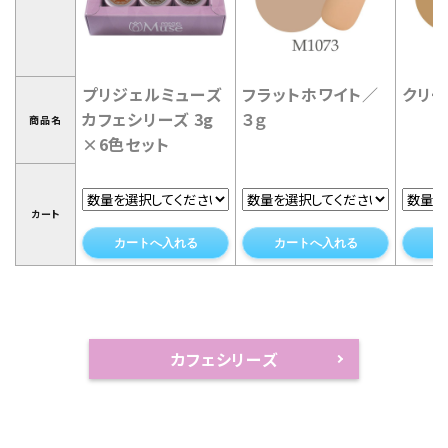
プリジェルミューズ
フラットホワイト／
クリー
カフェシリーズ 3g
３ｇ
商品名
×6色セット
カート
カートへ入れる
カートへ入れる
カ
カフェシリーズ