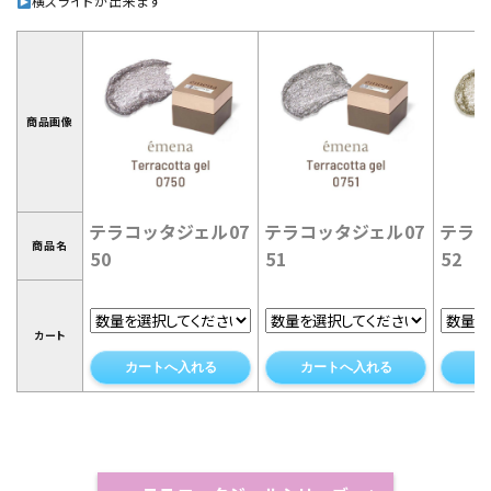
横スライドが出来ます
商品画像
テラコッタジェル07
テラコッタジェル07
テラコ
商品名
50
51
52
カート
カートへ入れる
カートへ入れる
カ