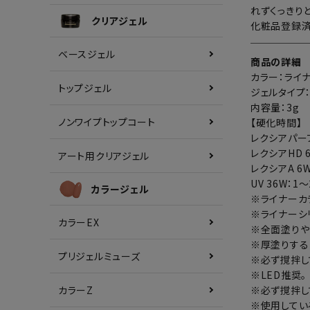
れずくっきり
クリアジェル
化粧品登録済
ベースジェル
商品の詳細
カラー：ライ
トップジェル
ジェルタイプ
内容量：3g
ノンワイプトップコート
【硬化時間】
レクシアパーフ
レクシアHD 
アート用クリアジェル
レクシアA 6W
UV 36W：1
カラージェル
※ライナーカ
※ライナーシ
カラーEX
※全面塗りや
※厚塗りする
プリジェルミューズ
※必ず撹拌し
※LED推奨。
カラーZ
※必ず撹拌し
※使用してい