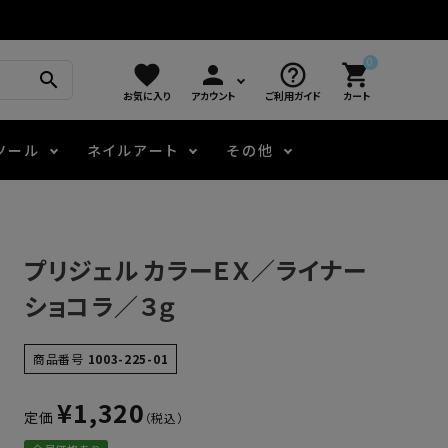
0
favorite
person
help_outline
shopping_cart
search
お気に入り
アカウント
ご利用ガイド
カート
ツール
ネイルアート
その他
モアノ
アート用ジェル
メロウ
プッシャー・ニッパー
パール・シェル
ジェルネイル技能検定
プリジェル カラーＥＸ／ライナー
アートインク
容器・ポーチ
その他
ショコラ／３ｇ
ニュアンスジェル
商品番号
1003-225-01
¥
1,320
定価
エメナコラボジェル