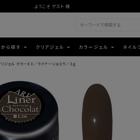
ようこそ ゲスト 様
ドから探す
クリアジェル
カラージェル
ネイル
リジェル カラーＥＸ／ライナーショコラ／３ｇ
ジェル
ェルミューズ
消毒・コットン
・フィルム
アイテム
シーナ
ノンワイプトップコート
カラーZ
ファイル・バッファー
箔
エデュケーター専用商品
ティジェル
ット・シザー・スパチュラ
ー・フレーク
マグネティフラッシュジェル
チャート・チップ関連
レジン・モールド
レイジェル
イト
テラコッタジェル
その他施術アイテム
ジェル
メタリックジェル