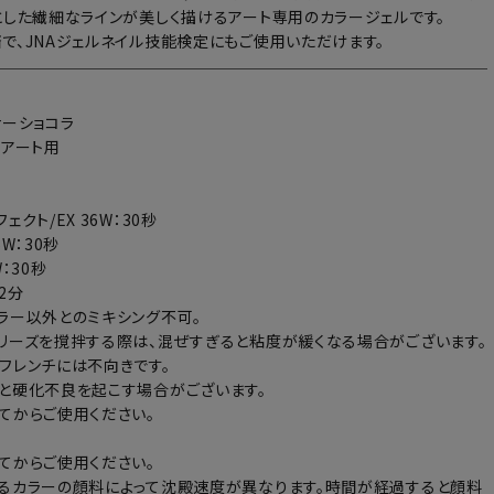
とした繊細なラインが美しく描けるアート専用のカラージェルです。
で、JNAジェルネイル技能検定にもご使用いただけます。
ナーショコラ
：アート用
ェクト/EX 36W：30秒
6W：30秒
：30秒
～2分
ラー以外とのミキシング不可。
リーズを撹拌する際は、混ぜすぎると粘度が緩くなる場合がございます。
フレンチには不向きです。
と硬化不良を起こす場合がございます。
てからご使用ください。
てからご使用ください。
るカラーの顔料によって沈殿速度が異なります。時間が経過すると顔料