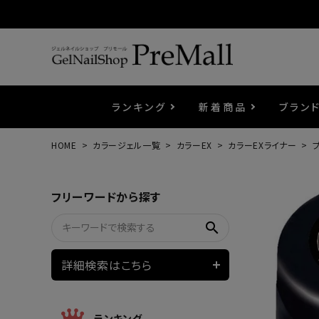
ランキング
新着商品
ブラン
HOME
カラージェル一覧
カラーEX
カラーEXライナー
プ
プリジェル
ベースジェル
カラーEX
筆・ブラシ
プレシオサ
コスメ
エメナ
トップ
プリジ
溶剤・
ホイル
セット
フリーワードから探す
プリアンファ
フラッシュジェル
ケア用品
メタルパーツ
マグネ
ピンセ
パウダ
search
ウェービージェル
ネイルマシン
3Dク
LEDラ
詳細検索はこちら
ノンワイプホイップジェル
ファー
ランキング