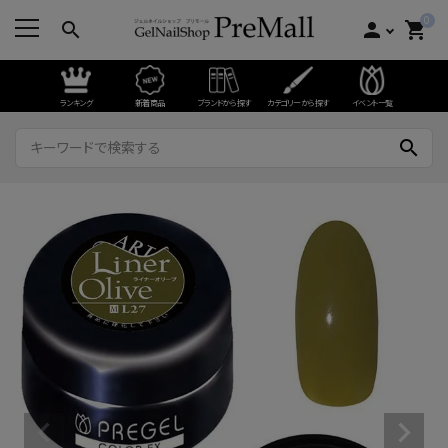
0
search
person
shopping_cart
ランキング
新着商品
ブランドから探す
カテゴリーから探す
イベント一覧
search