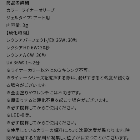
商品の詳細
カラー：ライナーオリーブ
ジェルタイプ：アート用
内容量：3g
【硬化時間】
レクシアパーフェクト/EX 36W：30秒
レクシアHD 6W：30秒
レクシアA 6W：30秒
UV 36W：1～2分
※ライナーカラー以外とのミキシング不可。
※ライナーシリーズを撹拌する際は、混ぜすぎると粘度が緩くな
る場合がございます。
※全面塗りやフレンチには不向きです。
※厚塗りすると硬化不良を起こす場合がございます。
※必ず撹拌してからご使用ください。
※LED推奨。
※必ず撹拌してからご使用ください。
※使用しているカラーの顔料によって沈殿速度が異なります。時
間が経過すると顔料が凝集し、粒子が目立つことがございます。