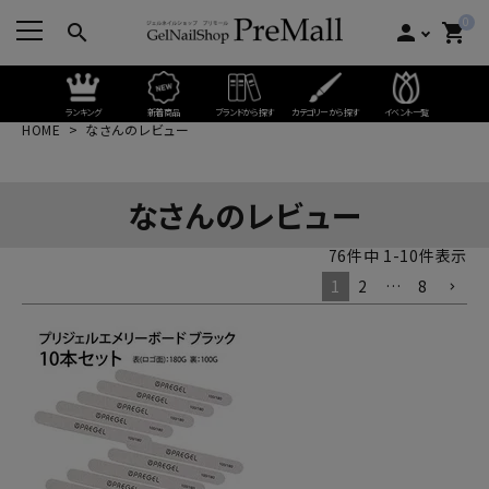
0
search
person
shopping_cart
ランキング
新着商品
ブランドから探す
カテゴリーから探す
イベント一覧
HOME
なさんのレビュー
なさんのレビュー
76
件中
1
-
10
件表示
1
2
…
8