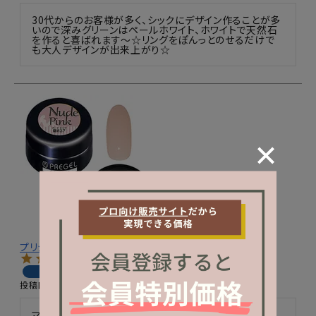
30代からのお客様が多く、シックにデザイン作ることが多
いので深みグリーンはペールホワイト、ホワイトで天然石
を作ると喜ばれます～☆リングをぽんっとのせるだけで
も大人デザインが出来上がり☆
プリジェル カラーＥＸ／ヌードピンク／３ｇ
購入者
投稿日
2024/05/16
マットにするとボーホーネイルに合う☆
