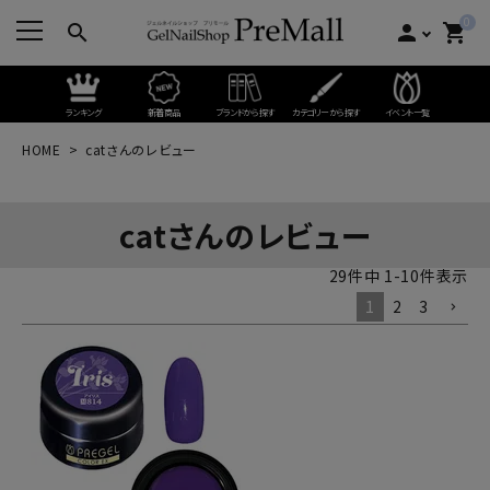
0
search
person
shopping_cart
ランキング
新着商品
ブランドから探す
カテゴリーから探す
イベント一覧
HOME
catさんのレビュー
catさんのレビュー
29
件中
1
-
10
件表示
1
2
3