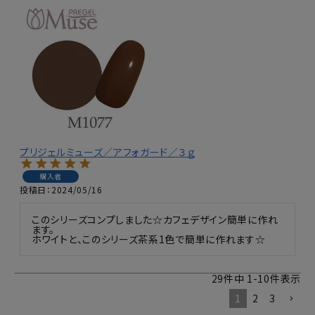
プリジェルミューズ／アフォガード／３ｇ
購入者
投稿日
2024/05/16
このシリーズコンプしました☆カフェデザイン簡単に作れ
ます。

ホワイトと、このシリーズ茶系1色で簡単に作れます☆
29
件中
1
-
10
件表示
1
2
3