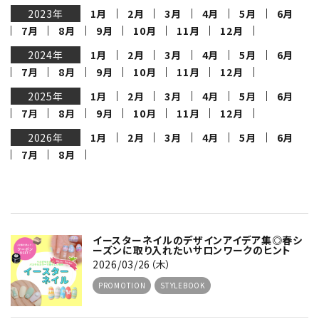
2023年
1月
2月
3月
4月
5月
6月
7月
8月
9月
10月
11月
12月
2024年
1月
2月
3月
4月
5月
6月
7月
8月
9月
10月
11月
12月
2025年
1月
2月
3月
4月
5月
6月
7月
8月
9月
10月
11月
12月
2026年
1月
2月
3月
4月
5月
6月
7月
8月
イースターネイルのデザインアイデア集◎春シ
ーズンに取り入れたいサロンワークのヒント
2026/03/26（木）
PROMOTION
STYLEBOOK