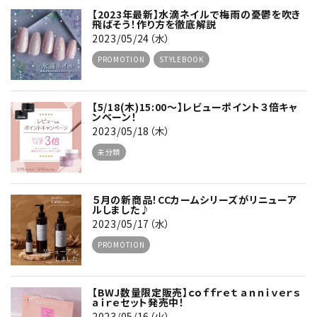
【2023年最新】水滴ネイルで梅雨の憂鬱を吹き
飛ばそう！作り方を徹底解説
2023/05/24（水）
PROMOTION
STYLEBOOK
【5/18(木)15:00～】レビューポイント３倍キャ
ンペーン！
2023/05/18（木）
未分類
５月の新商品！CCカームシリーズがリニューア
ルしました♪
2023/05/17（水）
PROMOTION
【BWJ数量限定販売】ｃｏｆｆｒｅｔ ａｎｎｉｖｅｒｓ
ａｉｒｅセット発売中！
2023/05/16（火）