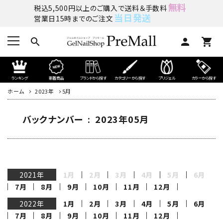
無料
税込5,500円以上のご購入で送料＆手数料
当日発送
営業日15時までのご注文
search
person
shopping_cart
ランキング
新着商品
ブランドから探す
カテゴリーから探す
プリジェル
カラーから探す
ホーム
2023年
5月
バックナンバー : 2023年05月
2021年
1月
2月
3月
4月
5月
6月
7月
8月
9月
10月
11月
12月
2022年
1月
2月
3月
4月
5月
6月
7月
8月
9月
10月
11月
12月