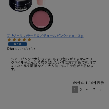
プリジェル カラーＥＸ／チュールピンクｎｅｏ／３ｇ
購入者
投稿日
2024/06/06
シアーピンクで大好きです。あまり色味がでませんがチー
クネイルやふんわり感を出したい時におすすめです。オフ
ィスネイルや面接などに大人気です。モテ色だと思いま
す。
69
件中
1
-
10
件表示
1
2
…
7