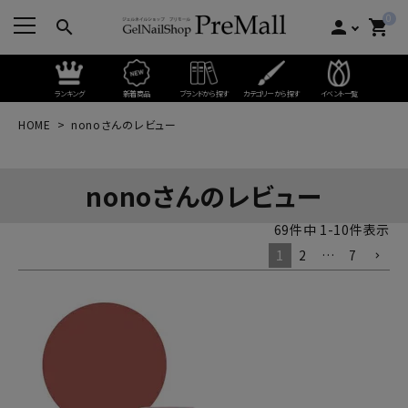
0
search
person
shopping_cart
ランキング
新着商品
ブランドから探す
カテゴリーから探す
イベント一覧
HOME
nonoさんのレビュー
nonoさんのレビュー
69
件中
1
-
10
件表示
1
2
…
7