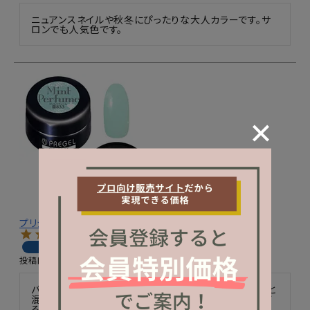
ニュアンスネイルや秋冬にぴったりな大人カラーです。サ
ロンでも人気色です。
プリジェル カラーＥＸ／ミントパフューム／３ｇ
購入者
投稿日
2024/06/07
パステルなミントカラーです。そのままも綺麗ですが、緑と
混ぜると更に綺麗なエメラルドグリーンになります。混ぜ
る量によって濃さが変化するのでフットネイルにもピッタ