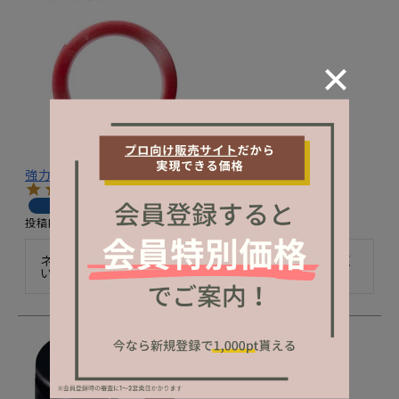
強力テープ（赤）／１０ｍｍ×３ｍ
購入者
投稿日
2022/03/18
ネイルチップの固定だけでなく、装置にも使えて取れにく
いです。