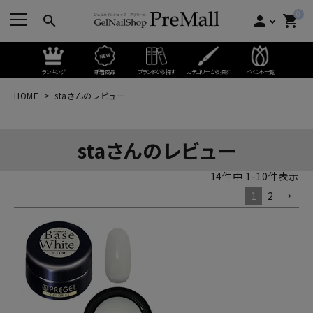
0
search
person
shopping_cart
ランキング
新着商品
ブランドから探す
カテゴリーから探す
イベント一覧
HOME
staさんのレビュー
staさんのレビュー
14
件中
1
-
10
件表示
1
2